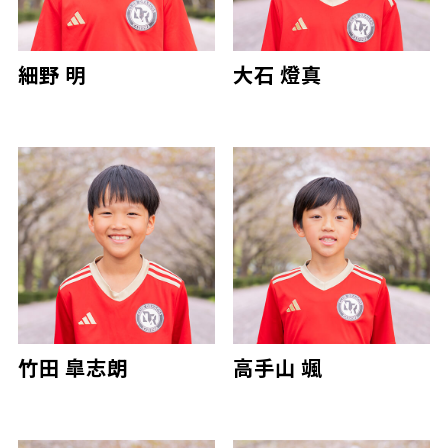
細野 明
大石 燈真
竹田 皐志朗
高手山 颯