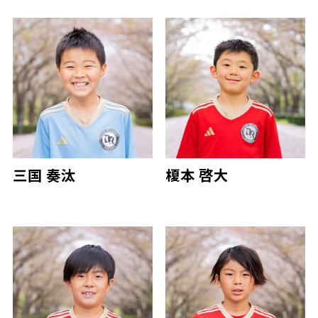
三国 奏汰
榎本 啓大