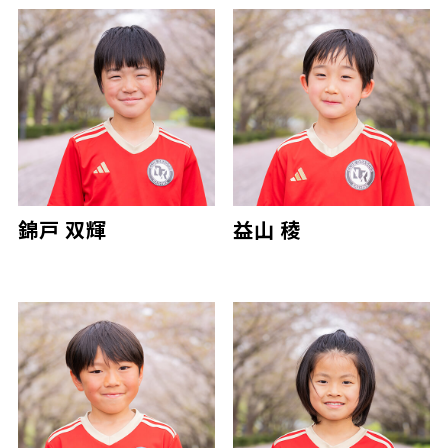
錦戸 双輝
益山 稜