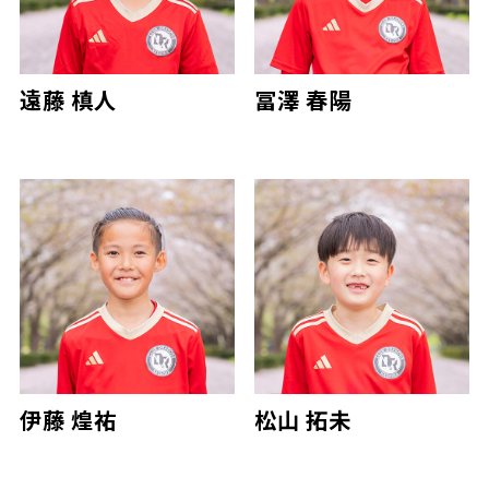
遠藤 槙人
冨澤 春陽
伊藤 煌祐
松山 拓未